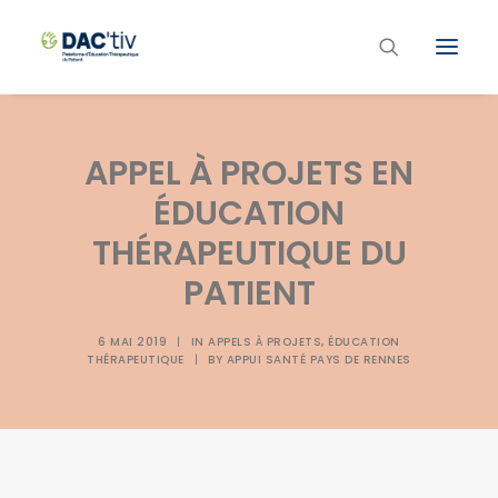
Plateforme ETP
APPEL À PROJETS EN
Liste des programmes et actions
ÉDUCATION
Les formations ETP
THÉRAPEUTIQUE DU
Contacts
PATIENT
6 MAI 2019
|
IN
APPELS À PROJETS
,
ÉDUCATION
THÉRAPEUTIQUE
|
BY
APPUI SANTÉ PAYS DE RENNES