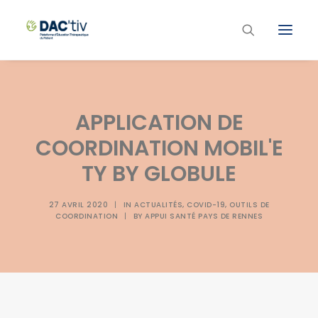
Plateforme ETP
APPLICATION DE
Liste des programmes et actions
COORDINATION MOBIL'E
Les formations ETP
TY BY GLOBULE
Contacts
27 AVRIL 2020
|
IN
ACTUALITÉS
,
COVID-19
,
OUTILS DE
COORDINATION
|
BY
APPUI SANTÉ PAYS DE RENNES