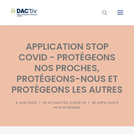
Plateforme ETP
APPLICATION STOP
Liste des programmes et actions
COVID - PROTÉGEONS
Les formations ETP
NOS PROCHES,
Contacts
PROTÉGEONS-NOUS ET
PROTÉGEONS LES AUTRES
5 JUIN 2020
|
IN
ACTUALITÉS
,
COVID-19
|
BY
APPUI SANTÉ
PAYS DE RENNES