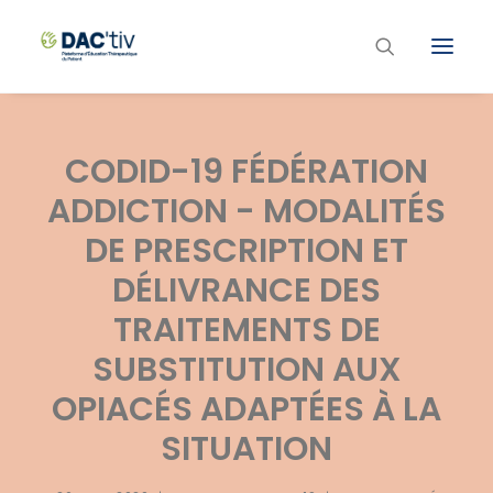
Plateforme ETP
CODID-19 FÉDÉRATION
Liste des programmes et actions
ADDICTION - MODALITÉS
Les formations ETP
DE PRESCRIPTION ET
Contacts
DÉLIVRANCE DES
TRAITEMENTS DE
SUBSTITUTION AUX
OPIACÉS ADAPTÉES À LA
SITUATION