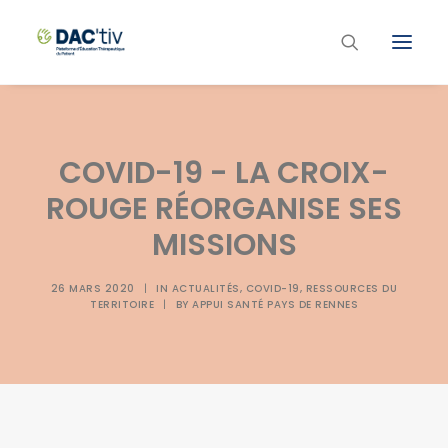
Plateforme ETP
COVID-19 - LA CROIX-
Liste des programmes et actions
ROUGE RÉORGANISE SES
Les formations ETP
MISSIONS
Contacts
26 MARS 2020
|
IN
ACTUALITÉS
,
COVID-19
,
RESSOURCES DU
TERRITOIRE
|
BY
APPUI SANTÉ PAYS DE RENNES