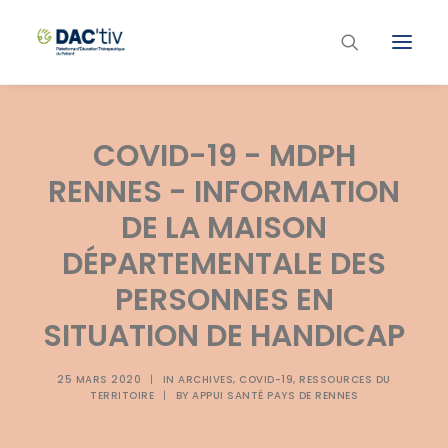
Plateforme ETP
COVID-19 - MDPH
Liste des programmes et actions
RENNES - INFORMATION
Les formations ETP
DE LA MAISON
Contacts
DÉPARTEMENTALE DES
PERSONNES EN
SITUATION DE HANDICAP
25 MARS 2020
|
IN
ARCHIVES
,
COVID-19
,
RESSOURCES DU
TERRITOIRE
|
BY
APPUI SANTÉ PAYS DE RENNES