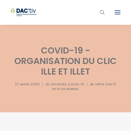
Plateforme ETP
COVID-19 -
Liste des programmes et actions
ORGANISATION DU CLIC
Les formations ETP
ILLE ET ILLET
Contacts
27 MARS 2020
|
IN
ARCHIVES
,
COVID-19
|
BY
APPUI SANTÉ
PAYS DE RENNES