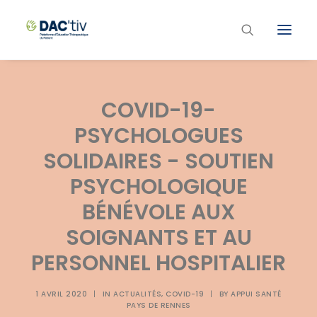
Plateforme ETP
COVID-19-
Liste des programmes et actions
PSYCHOLOGUES
Les formations ETP
SOLIDAIRES - SOUTIEN
Contacts
PSYCHOLOGIQUE
BÉNÉVOLE AUX
SOIGNANTS ET AU
PERSONNEL HOSPITALIER
1 AVRIL 2020
|
IN
ACTUALITÉS
,
COVID-19
|
BY
APPUI SANTÉ
PAYS DE RENNES