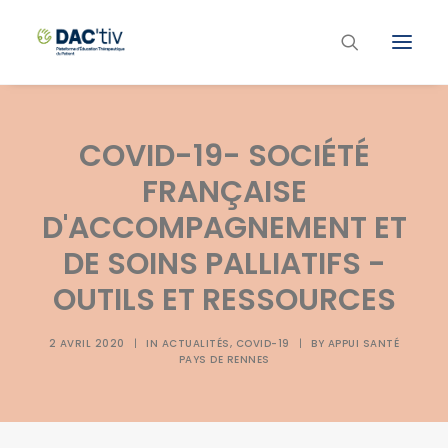
Plateforme ETP
COVID-19- SOCIÉTÉ
Liste des programmes et actions
FRANÇAISE
Les formations ETP
D'ACCOMPAGNEMENT ET
Contacts
DE SOINS PALLIATIFS -
OUTILS ET RESSOURCES
2 AVRIL 2020
|
IN
ACTUALITÉS
,
COVID-19
|
BY
APPUI SANTÉ
PAYS DE RENNES