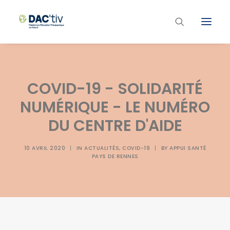
Plateforme ETP
COVID-19 - SOLIDARITÉ
Liste des programmes et actions
NUMÉRIQUE - LE NUMÉRO
Les formations ETP
DU CENTRE D'AIDE
Contacts
10 AVRIL 2020
|
IN
ACTUALITÉS
,
COVID-19
|
BY
APPUI SANTÉ
PAYS DE RENNES