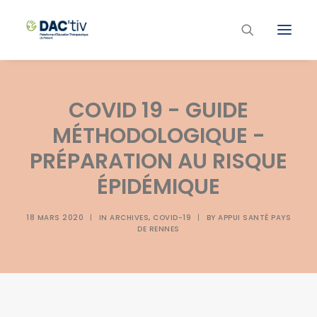
Plateforme ETP
COVID 19 - GUIDE
Liste des programmes et actions
MÉTHODOLOGIQUE -
Les formations ETP
PRÉPARATION AU RISQUE
Contacts
ÉPIDÉMIQUE
18 MARS 2020
|
IN
ARCHIVES
,
COVID-19
|
BY
APPUI SANTÉ PAYS
DE RENNES