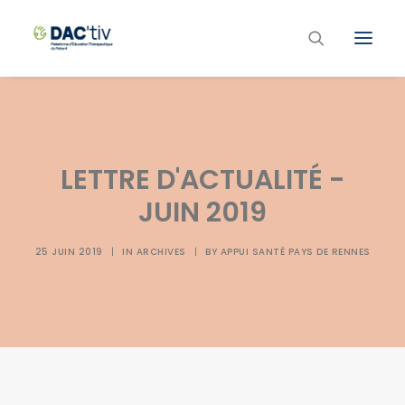
Plateforme ETP
Liste des programmes et actions
LETTRE D'ACTUALITÉ -
Les formations ETP
JUIN 2019
Contacts
25 JUIN 2019
|
IN
ARCHIVES
|
BY
APPUI SANTÉ PAYS DE RENNES