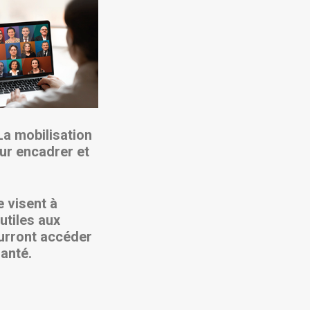
La mobilisation
our encadrer et
e visent à
utiles aux
ourront accéder
anté.