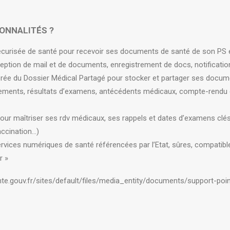
ONNALITÉS ?
curisée de santé pour recevoir ses documents de santé de son PS 
réception de mail et de documents, enregistrement de docs, notificati
rée du Dossier Médical Partagé pour stocker et partager ses docum
ements, résultats d’examens, antécédents médicaux, compte-rendu d
ur maîtriser ses rdv médicaux, ses rappels et dates d’examens clés 
ccination…)
rvices numériques de santé référencées par l’Etat, sûres, compatibl
r »
nte.gouv.fr/sites/default/files/media_entity/documents/support-po