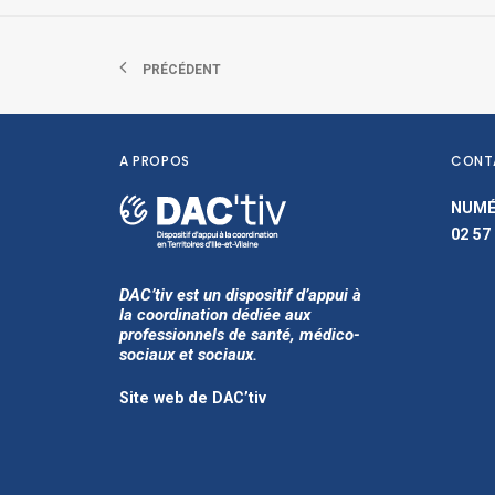
PRÉCÉDENT
A PROPOS
CONT
NUMÉ
02 57
DAC’tiv est un dispositif d’appui à
la coordination dédiée aux
professionnels de santé, médico-
sociaux et sociaux.
Site web de DAC’tiv