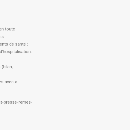
en toute
ons…
ents de santé :
’hospitalisation,
(bilan,
es avec «
int-presse-remes-