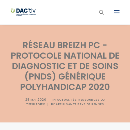
Plateforme ETP
RÉSEAU BREIZH PC -
Liste des programmes et actions
PROTOCOLE NATIONAL DE
Les formations ETP
DIAGNOSTIC ET DE SOINS
Contacts
(PNDS) GÉNÉRIQUE
POLYHANDICAP 2020
28 MAI 2020
|
IN
ACTUALITÉS
,
RESSOURCES DU
TERRITOIRE
|
BY
APPUI SANTÉ PAYS DE RENNES