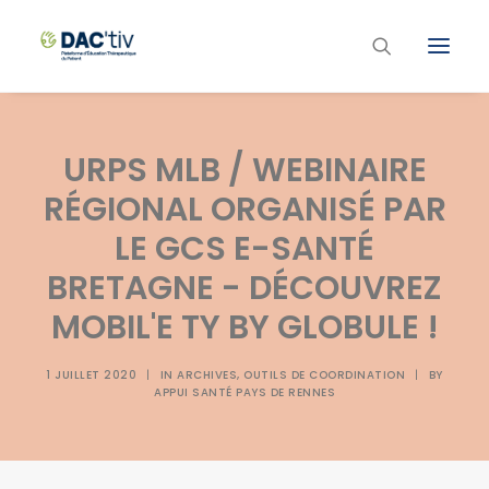
Plateforme ETP
URPS MLB / WEBINAIRE
Liste des programmes et actions
RÉGIONAL ORGANISÉ PAR
Les formations ETP
LE GCS E-SANTÉ
Contacts
BRETAGNE - DÉCOUVREZ
MOBIL'E TY BY GLOBULE !
1 JUILLET 2020
|
IN
ARCHIVES
,
OUTILS DE COORDINATION
|
BY
APPUI SANTÉ PAYS DE RENNES