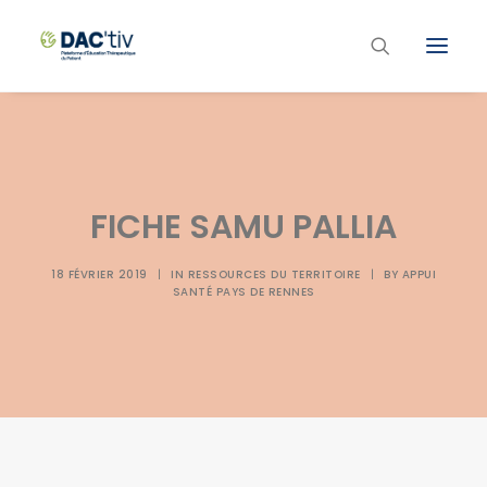
Plateforme ETP
Liste des programmes et actions
FICHE SAMU PALLIA
Les formations ETP
Contacts
18 FÉVRIER 2019
|
IN
RESSOURCES DU TERRITOIRE
|
BY
APPUI
SANTÉ PAYS DE RENNES